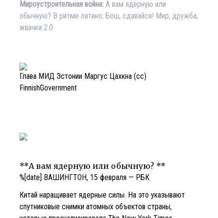
Мироустроительная война:
А вам ядерную или
обычную? В ритме латино; Бош, сдавайся! Мир, дружба,
жвачка 2.0
Глава МИД Эстонии Маргус Цахкна (сс)
FinnishGovernment
**А вам ядерную или обычную? **
%[date] ВАШИНГТОН, 15 февраля — РБК
Китай наращивает ядерные силы. На это указывают
спутниковые снимки атомных объектов страны,