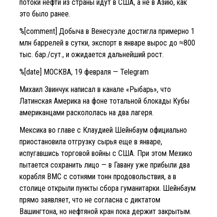
потоки нефти из страны идут в США, а не в Азию, как
это было ранее.
%[comment] Добыча в Венесуэле достигла примерно 1
млн баррелей в сутки, экспорт в январе вырос до ≈800
тыс. бар./сут., и ожидается дальнейший рост.
%[date] МОСКВА, 19 февраля — Telegram
Михаил Звинчук написал в канале «Рыбарь», что
Латинская Америка на фоне тотальной блокады Кубы
американцами раскололась на два лагеря.
Мексика во главе с Клаудией Шейнбаум официально
приостановила отгрузку сырья еще в январе,
испугавшись торговой войны с США. При этом Мехико
пытается сохранить лицо — в Гавану уже прибыли два
корабля ВМС с сотнями тонн продовольствия, а в
столице открыли пункты сбора гуманитарки. Шейнбаум
прямо заявляет, что не согласна с диктатом
Вашингтона, но нефтяной кран пока держит закрытым.