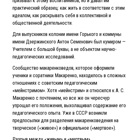
призывал к этому воспитанников, но и давал им
практический образец: как жить в соответствии с этим
идеалом, как раскрывать себя в коллективной и
общественной деятельности.
Для выпускников колонии имени Горького и коммуны
имени Дзержинского Антон Семенович был кумиром —
Учителем с большой буквы, а не объектом научно-
педагогических исследований.
Сообщество макаренковедов, которое оформили
ученики и соратники Макаренко, находилось в сложных
отношениях с советским педагогическим
«мейнстримом». Хотя «мейнстрим» и относился к А. С.
Макаренко с почтением, но все же он чересчур
упрощал его положения, выхолащивал содержание его
педагогического опыта. Уже в СССР возникли
предпосылки для разделения макаренковедения на
творческое («живое») и официальное («мертвое»).
Разрыв между «живым» и «мертвым»