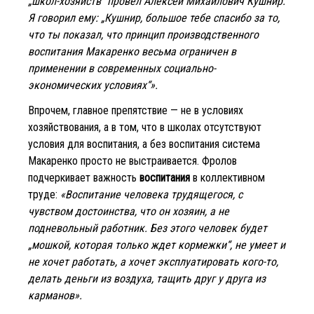
„школ-хозяйств“ провел Алексей Михайлович Кушнир.
Я говорил ему: „Кушнир, большое тебе спасибо за то,
что ты показал, что принцип производственного
воспитания Макаренко весьма ограничен в
применении в современных социально-
экономических условиях“».
Впрочем, главное препятствие — не в условиях
хозяйствования, а в том, что в школах отсутствуют
условия для воспитания, а без воспитания система
Макаренко просто не выстраивается. Фролов
подчеркивает важность
воспитания
в коллективном
труде:
«Воспитание человека трудящегося, с
чувством достоинства, что он хозяин, а не
подневольный работник. Без этого человек будет
„мошкой, которая только ждет кормежки“, не умеет и
не хочет работать, а хочет эксплуатировать кого-то,
делать деньги из воздуха, тащить друг у друга из
карманов».