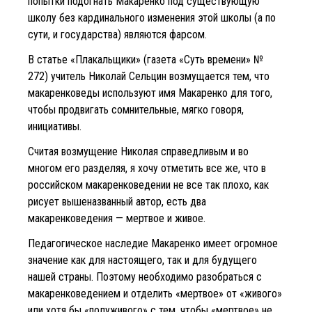
попытки подогнать Макаренко под существующую
школу без кардинального изменения этой школы (а по
сути, и государства) являются фарсом.
В статье «Плакальщики» (газета «Суть времени» №
272) учитель Николай Сельцин возмущается тем, что
макаренковеды используют имя Макаренко для того,
чтобы продвигать сомнительные, мягко говоря,
инициативы.
Считая возмущение Николая справедливым и во
многом его разделяя, я хочу отметить все же, что в
российском макаренковедении не все так плохо, как
рисует вышеназванный автор, есть два
макаренковедения — мертвое и живое.
Педагогическое наследие Макаренко имеет огромное
значение как для настоящего, так и для будущего
нашей страны. Поэтому необходимо разобраться с
макаренковедением и отделить «мертвое» от «живого»
или хотя бы «полуживого» с тем, чтобы «мертвое» не