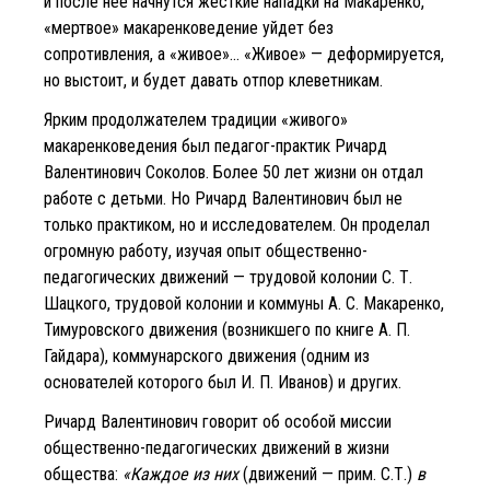
и после нее начнутся жесткие нападки на Макаренко,
«мертвое» макаренковедение уйдет без
сопротивления, а «живое»... «Живое» — деформируется,
но выстоит, и будет давать отпор клеветникам.
Ярким продолжателем традиции «живого»
макаренковедения был педагог-практик Ричард
Валентинович Соколов. Более 50 лет жизни он отдал
работе с детьми. Но Ричард Валентинович был не
только практиком, но и исследователем. Он проделал
огромную работу, изучая опыт общественно-
педагогических движений — трудовой колонии С. Т.
Шацкого, трудовой колонии и коммуны А. С. Макаренко,
Тимуровского движения (возникшего по книге А. П.
Гайдара), коммунарского движения (одним из
основателей которого был И. П. Иванов) и других.
Ричард Валентинович говорит об особой миссии
общественно-педагогических движений в жизни
общества:
«Каждое из них
(движений — прим. С.Т.)
в