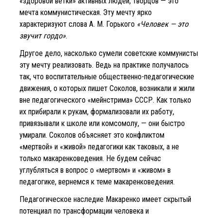
«здоровой ветки» активных людей, творцов — это
мечта коммунистическая. Эту мечту ярко
характеризуют слова А. М. Горького
«Человек — это
звучит гордо»
.
Другое дело, насколько сумели советские коммунисты
эту мечту реализовать. Ведь на практике получалось
так, что воспитательные общественно-педагогические
движения, о которых пишет Соколов, возникали и жили
вне педагогического «мейнстрима» СССР. Как только
их прибирали к рукам, формализовали их работу,
привязывали к школе или комсомолу, — они быстро
умирали. Соколов объясняет это конфликтом
«мертвой» и «живой» педагогики как таковых, а не
только макаренковедения. Не будем сейчас
углубляться в вопрос о «мертвом» и «живом» в
педагогике, вернемся к теме макаренковедения.
Педагогическое наследие Макаренко имеет скрытый
потенциал по трансформации человека и