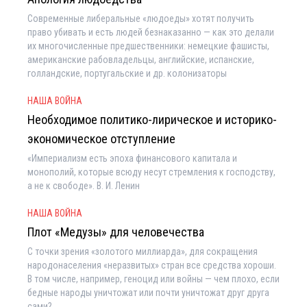
Современные либеральные «людоеды» хотят получить
право убивать и есть людей безнаказанно — как это делали
их многочисленные предшественники: немецкие фашисты,
американские рабовладельцы, английские, испанские,
голландские, португальские и др. колонизаторы
НАША ВОЙНА
Необходимое политико-лирическое и историко-
экономическое отступление
«Империализм есть эпоха финансового капитала и
монополий, которые всюду несут стремления к господству,
а не к свободе». В. И. Ленин
НАША ВОЙНА
Плот «Медузы» для человечества
С точки зрения «золотого миллиарда», для сокращения
народонаселения «неразвитых» стран все средства хороши.
В том числе, например, геноцид или войны — чем плохо, если
бедные народы уничтожат или почти уничтожат друг друга
сами?